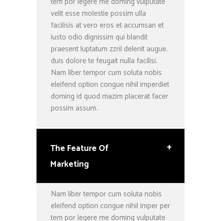
tem por legere me doming vulputate
velit esse molestie possim ulla
facilisis at vero eros et accumsan et
iusto odio dignissim qui blandit
praesent luptatum zzril delenit augue.
duis dolore te feugait nulla facilisi.
Nam liber tempor cum soluta nobis
eleifend option congue nihil imperdiet
doming id quod mazim placerat facer
possim assum.
+
The Feature Of
Marketing
Nam liber tempor cum soluta nobis
eleifend option congue nihil imper per
tem por legere me doming vulputate