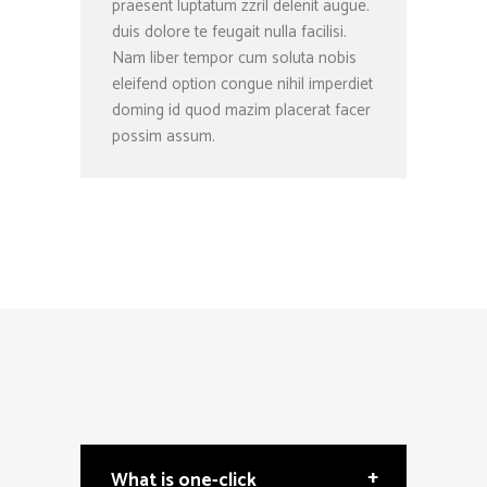
praesent luptatum zzril delenit augue.
duis dolore te feugait nulla facilisi.
Nam liber tempor cum soluta nobis
eleifend option congue nihil imperdiet
doming id quod mazim placerat facer
possim assum.
+
What is one-click