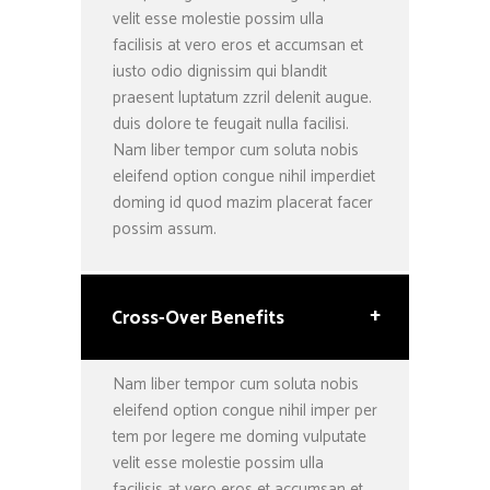
velit esse molestie possim ulla
facilisis at vero eros et accumsan et
iusto odio dignissim qui blandit
praesent luptatum zzril delenit augue.
duis dolore te feugait nulla facilisi.
Nam liber tempor cum soluta nobis
eleifend option congue nihil imperdiet
doming id quod mazim placerat facer
possim assum.
+
Cross-Over Benefits
Nam liber tempor cum soluta nobis
eleifend option congue nihil imper per
tem por legere me doming vulputate
velit esse molestie possim ulla
facilisis at vero eros et accumsan et