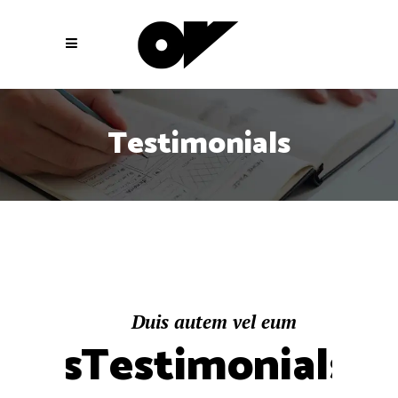
Testimonials
um
Duis autem vel eum
D
ials
Testimonials
Te