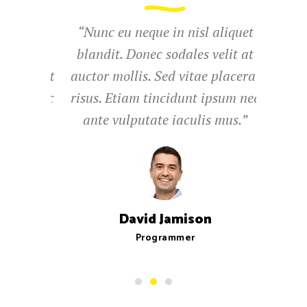
aliquet
“Nunc eu neque in nisl aliquet
“Cum so
elit at
blandit. Donec sodales velit at
magni
placerat
auctor mollis. Sed vitae placerat
nasce
psum nec
risus. Etiam tincidunt ipsum nec
facilisi
 mus.”
ante vulputate iaculis mus.”
D
David Jamison
Programmer